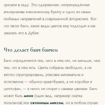
срезали в саду. Это сдержанная, непринуждённая
альтернатива классическому букету и одно из самых
любимых направлений в современной флористике. Вот
что такое банч, какие виды цветов ему подходят и как
заказать его в Дубае.
Что делает банч банчем
Банч определяется тем, чего в нём нет, не меньше, чем
тем, что в нём есть. Цветы собраны свободно, а не
жёстко структурированы, упаковка минимальна и
естественна — обычно крафт-бумага, а не коробки и
целлофан, — и ничто не спорит с самими цветами. Банч
может быть
моно
(один вид, например охапка
тюльпанов) или
сезонным миксом
, но в любом случае