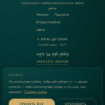
композиции и повседневная роскошь свежих
цветов.
Магазин
Подписка
Флористика
Блог
Цветы
с 10:00 до 20:00
Онлайн-заказ · 24/7
+971 54 396 9669
ЗАКАЗАТЬ ЗВОНОК
hello@cataleya.ae
COOKIES
Мы используем cookies, чтобы сайт работал, и — с вашего
согласия — чтобы анализировать трафик и улучшать наш
маркетинг.
Политика cookies
.
Возврат и обмен
Информация об оплате
Условия доставки
Согласие с условиями
Политика конфиденциальности
ПРИНЯТЬ ВСЕ
ОТКЛОНИТЬ