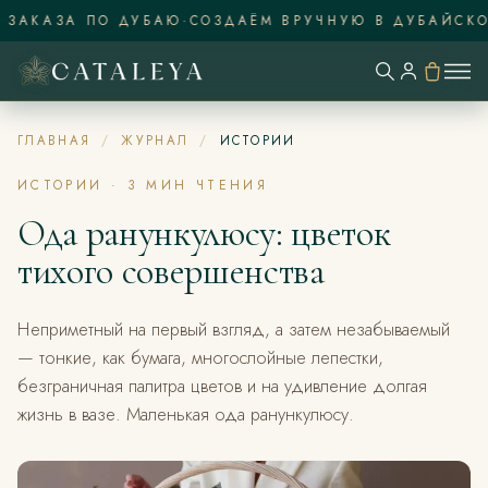
ЗАКАЗА ПО ДУБАЮ
·
СОЗДАЁМ ВРУЧНУЮ В ДУБАЙСКОЙ
ГЛАВНАЯ
/
ЖУРНАЛ
/
ИСТОРИИ
ИСТОРИИ
·
3
МИН ЧТЕНИЯ
Ода ранункулюсу: цветок
тихого совершенства
Неприметный на первый взгляд, а затем незабываемый
— тонкие, как бумага, многослойные лепестки,
безграничная палитра цветов и на удивление долгая
жизнь в вазе. Маленькая ода ранункулюсу.