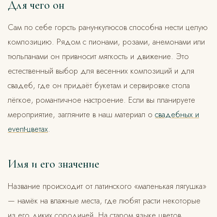
Для чего он
Сам по себе горсть ранункулюсов способна нести целую
композицию. Рядом с пионами, розами, анемонами или
тюльпанами он привносит мягкость и движение. Это
естественный выбор для весенних композиций и для
свадеб, где он придаёт букетам и сервировке стола
лёгкое, романтичное настроение. Если вы планируете
мероприятие, загляните в наш материал о
свадебных и
event-цветах
.
Имя и его значение
Название происходит от латинского «маленькая лягушка»
— намёк на влажные места, где любят расти некоторые
из его диких сородичей. На старом языке цветов